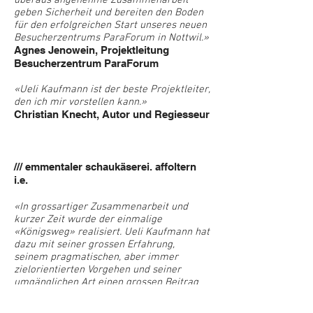
überaus angenehme Zusammenarbeit
geben Sicherheit und bereiten den Boden
für den erfolgreichen Start unseres neuen
Besucherzentrums ParaForum in Nottwil.»
Agnes Jenowein, Projektleitung
Besucherzentrum ParaForum
«Ueli Kaufmann ist der beste Projektleiter,
den ich mir vorstellen kann.»
Christian Knecht, Autor und Regiesseur
/// emmentaler schaukäserei. affoltern
i.e.
«In grossartiger Zusammenarbeit und
kurzer Zeit wurde der einmalige
«Königsweg» realisiert. Ueli Kaufmann hat
dazu mit seiner grossen Erfahrung,
seinem pragmatischen, aber immer
zielorientierten Vorgehen und seiner
umgänglichen Art einen grossen Beitrag
geleistet.»
Kurt Nüesch, VR Präsident Emmentaler